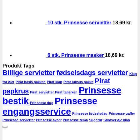
10 stk. Prinsesse servietter
18,69
kr.
6 stk. Prinsesse masker
18,69
kr.
Produkt Tags
Billige servietter
fødselsdags servietter
Klap
Pirat
for øjet
Pirat basis pakken
Pirat klap
Pirat luksus pakke
Prinsesse
papkrus
Pirat servietter
Pirat tallerken
bestik
Prinsesse
Prinsesse dug
engangsservice
Prinsesse fødselsdag
Prinsesse gafler
Prinsesse servietter
Prinsesse skeer
Prinsesse tema
Sugerør
Sørøver øje klap