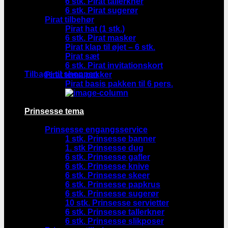
6 stk. Pirat tallerkner
6 stk. Pirat sugerør
Pirat tilbehør
Pirat hat (1 stk.)
6 stk. Pirat masker
Pirat klap til øjet – 6 stk.
Pirat sæt
Ingen varer i kurven.
6 stk. Pirat invitationskort
Tilbage til shoppen
Pirat tema pakker
Pirat basis pakken til 6 pers.
Prinsesse tema
Prinsesse engangsservice
1 stk. Prinsesse banner
1. stk Prinsesse dug
6 stk. Prinsesse gafler
6 stk. Prinsesse knive
6 stk. Prinsesse skeer
6 stk. Prinsesse papkrus
6 stk. Prinsesse sugerør
10 stk. Prinsesse servietter
6 stk. Prinsesse tallerkner
6 stk. Prinsesse slikposer