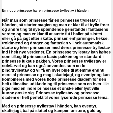
En rigtig prinsesse har en prinsesse tryllestav i hånden
Når man som prinsesse får en prinsesse tryllestav i
hånden, så starter magien og man er klar til at trylle frøer
og andre ting til nye spændende genstande i fantasiens
verden og man er klar til at sætte fut i ballet på slottet
eller gå på jagt efter skatte, prinser, enhjørninger, hekse,
troldmænd og drager, og fantasien vil helt automatisk
starte og fører prinsesser med deres prinsesse tryllestav
ind i helt nye verdener. En prinsesse tryllestav kan købes
som tillæg til prinsesse basis pakken og er standard i
prinsesse luksus pakken. Vores prinsesse tryllestav er
sølvfarvet og kan også anvendes som en fe
pind/tryllestav og vil få en hver pige til at emme endnu
mere af prinsesse og magi, skattejagt, og eventyr og kan
kombineres med vores flotte prinsesse diadem for den
helt ultimative udklædning til prinsesse som en hver lille
pige med en indre prinsesse et ønske eller lyst ville
kunne ønske sig. Prinsesse tryllestav og prinsesse
diadem er helt perfekt til vores lyserøde prinsesse tema.
Med en prinsesse tryllestav i hånden, kan eventyr,
skattejagt, bal på slottet og kampen om ære, guld og