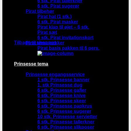
6 stk. Pirat tallerkner
6 stk. Pirat sugerør
Pirat tilbehør
Pirat hat (1 stk.)
6 stk. Pirat masker
Pirat klap til øjet – 6 stk.
Pirat sæt
Ingen varer i kurven.
6 stk. Pirat invitationskort
Tilbage til shoppen
Pirat tema pakker
Pirat basis pakken til 6 pers.
Prinsesse tema
Prinsesse engangsservice
1 stk. Prinsesse banner
1. stk Prinsesse dug
6 stk. Prinsesse gafler
6 stk. Prinsesse knive
6 stk. Prinsesse skeer
6 stk. Prinsesse papkrus
6 stk. Prinsesse sugerør
10 stk. Prinsesse servietter
6 stk. Prinsesse tallerkner
6 stk. Prinsesse slikposer