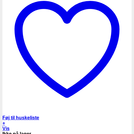
Føj til huskeliste
+
Vis
Ikke på lager