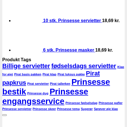
10 stk. Prinsesse servietter
18,69
kr.
6 stk. Prinsesse masker
18,69
kr.
Produkt Tags
Billige servietter
fødselsdags servietter
Klap
Pirat
for øjet
Pirat basis pakken
Pirat klap
Pirat luksus pakke
Prinsesse
papkrus
Pirat servietter
Pirat tallerken
bestik
Prinsesse
Prinsesse dug
engangsservice
Prinsesse fødselsdag
Prinsesse gafler
Prinsesse servietter
Prinsesse skeer
Prinsesse tema
Sugerør
Sørøver øje klap