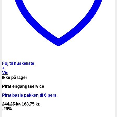
Føj til huskeliste
+
Vis
Ikke på lager
Pirat engangsservice
Pirat basis pakken til 6 pers.
Den
Den
244,25
kr.
168,75
kr.
oprindelige
aktuelle
-29%
pris
pris