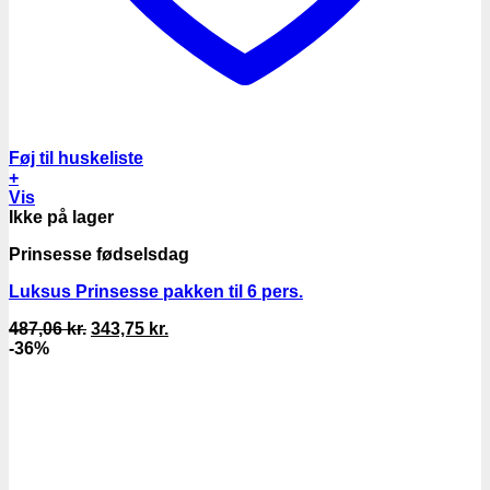
Føj til huskeliste
+
Vis
Ikke på lager
Prinsesse fødselsdag
Luksus Prinsesse pakken til 6 pers.
Den
Den
487,06
kr.
343,75
kr.
oprindelige
aktuelle
-36%
pris
pris
var:
er:
487,06 kr..
343,75 kr..