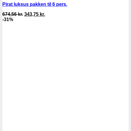
Pirat luksus pakken til 6 pers.
Den
Den
674,56
kr.
343,75
kr.
oprindelige
aktuelle
-31%
pris
pris
var:
er:
674,56 kr..
343,75 kr..