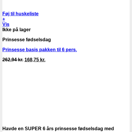
Føj til huskeliste
+
Vis
Ikke på lager
Prinsesse fødselsdag
Prinsesse basis pakken til 6 pers.
Den
Den
262,94
kr.
168,75
kr.
oprindelige
aktuelle
pris
pris
var:
er:
262,94 kr..
168,75 kr..
Havde en SUPER 6 års prinsesse fødselsdag med