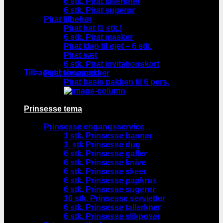
6 stk. Pirat tallerkner
6 stk. Pirat sugerør
Pirat tilbehør
Pirat hat (1 stk.)
6 stk. Pirat masker
Pirat klap til øjet – 6 stk.
Pirat sæt
Ingen varer i kurven.
6 stk. Pirat invitationskort
Tilbage til shoppen
Pirat tema pakker
Pirat basis pakken til 6 pers.
Prinsesse tema
Prinsesse engangsservice
1 stk. Prinsesse banner
1. stk Prinsesse dug
6 stk. Prinsesse gafler
6 stk. Prinsesse knive
6 stk. Prinsesse skeer
6 stk. Prinsesse papkrus
6 stk. Prinsesse sugerør
10 stk. Prinsesse servietter
6 stk. Prinsesse tallerkner
6 stk. Prinsesse slikposer