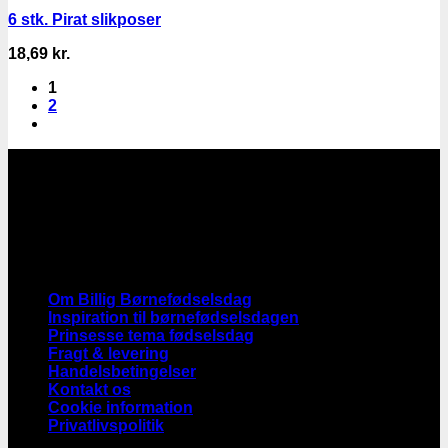
6 stk. Pirat slikposer
18,69
kr.
1
2
Gratis Fragt:
Fri fragt for alle ordre over 355,-
Levering 1-3 hverdage
Følg med og få nyheder og tilbud
INFORMATION
Om Billig Børnefødselsdag
Inspiration til børnefødselsdagen
Prinsesse tema fødselsdag
Fragt & levering
Handelsbetingelser
Kontakt os
Cookie information
Privatlivspolitik