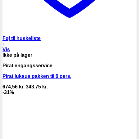
Føj til huskeliste
+
Vis
Ikke på lager
Pirat engangsservice
Pirat luksus pakken til 6 pers.
Den
Den
674,56
kr.
343,75
kr.
oprindelige
aktuelle
-31%
pris
pris
var:
er:
674,56 kr..
343,75 kr..