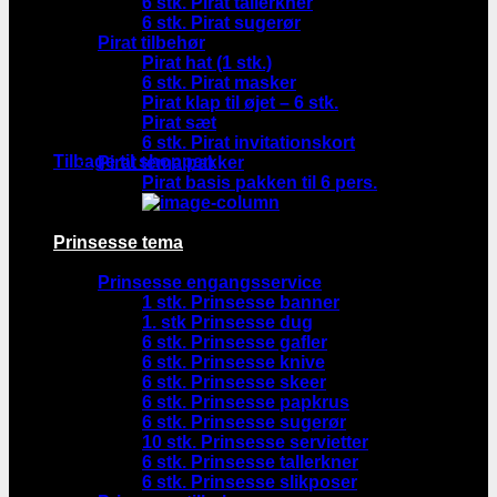
6 stk. Pirat tallerkner
6 stk. Pirat sugerør
Pirat tilbehør
Pirat hat (1 stk.)
6 stk. Pirat masker
Pirat klap til øjet – 6 stk.
Pirat sæt
Ingen varer i kurven.
6 stk. Pirat invitationskort
Tilbage til shoppen
Pirat tema pakker
Pirat basis pakken til 6 pers.
Prinsesse tema
Prinsesse engangsservice
1 stk. Prinsesse banner
1. stk Prinsesse dug
6 stk. Prinsesse gafler
6 stk. Prinsesse knive
6 stk. Prinsesse skeer
6 stk. Prinsesse papkrus
6 stk. Prinsesse sugerør
10 stk. Prinsesse servietter
6 stk. Prinsesse tallerkner
6 stk. Prinsesse slikposer