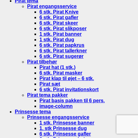
Pirat tema
Pirat engangsservice
6 stk. Pirat Knive
6 stk. Pirat gafler
6 stk. Pirat skeer
6 stk. Pirat slikposer
1 stk. Pirat banner
1 stk. Pirat dug
6 stk. Pirat papkrus
6 stk. Pirat tallerkner
6 stk. Pirat sugerør
Pirat tilbehør
Pirat hat (1 stk.)
6 stk. Pirat masker
Pirat klap til øjet – 6 stk.
Pirat sæt
6 stk. Pirat invitationskort
Pirat tema pakker
Pirat basis pakken til 6 pers.
image-column
Prinsesse tema
Prinsesse engangsservice
1 stk. Prinsesse banner
1. stk Prinsesse dug
6 stk. Prinsesse gafler