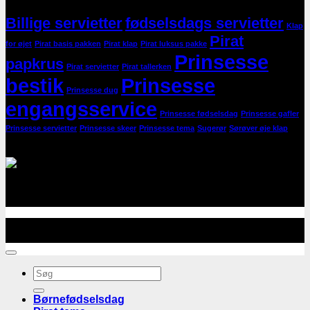
Produktnøgleord
Billige servietter
fødselsdags servietter
Klap
Pirat
for øjet
Pirat basis pakken
Pirat klap
Pirat luksus pakke
Prinsesse
papkrus
Pirat servietter
Pirat tallerken
bestik
Prinsesse
Prinsesse dug
engangsservice
Prinsesse fødselsdag
Prinsesse gafler
Prinsesse servietter
Prinsesse skeer
Prinsesse tema
Sugerør
Sørøver øje klap
Godkendt og sikker betaling:
Godkendt og sikker betaling med Visa Dankort,
MasterCard, MobilePay og Paypal via Quickpay
Copyright
2026 ©
Billig Børnefødselsdag
. Webdesign af
Mediestorm ApS
Søg
efter:
Børnefødselsdag