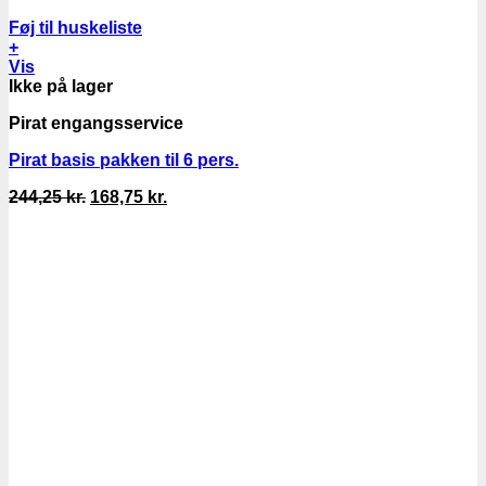
Føj til huskeliste
+
Vis
Ikke på lager
Pirat engangsservice
Pirat basis pakken til 6 pers.
Den
Den
244,25
kr.
168,75
kr.
oprindelige
aktuelle
pris
pris
var:
er:
244,25 kr..
168,75 kr..