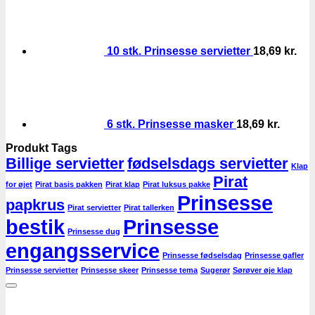
10 stk. Prinsesse servietter
18,69
kr.
6 stk. Prinsesse masker
18,69
kr.
Produkt Tags
Billige servietter
fødselsdags servietter
Klap
Pirat
for øjet
Pirat basis pakken
Pirat klap
Pirat luksus pakke
Prinsesse
papkrus
Pirat servietter
Pirat tallerken
bestik
Prinsesse
Prinsesse dug
engangsservice
Prinsesse fødselsdag
Prinsesse gafler
Prinsesse servietter
Prinsesse skeer
Prinsesse tema
Sugerør
Sørøver øje klap