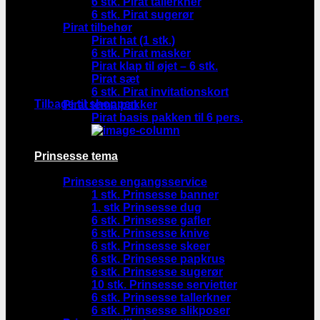
6 stk. Pirat tallerkner
6 stk. Pirat sugerør
Pirat tilbehør
Pirat hat (1 stk.)
6 stk. Pirat masker
Pirat klap til øjet – 6 stk.
Pirat sæt
Ingen varer i kurven.
6 stk. Pirat invitationskort
Tilbage til shoppen
Pirat tema pakker
Pirat basis pakken til 6 pers.
Prinsesse tema
Prinsesse engangsservice
1 stk. Prinsesse banner
1. stk Prinsesse dug
6 stk. Prinsesse gafler
6 stk. Prinsesse knive
6 stk. Prinsesse skeer
6 stk. Prinsesse papkrus
6 stk. Prinsesse sugerør
10 stk. Prinsesse servietter
6 stk. Prinsesse tallerkner
6 stk. Prinsesse slikposer