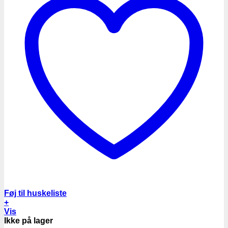
Føj til huskeliste
+
Vis
Ikke på lager