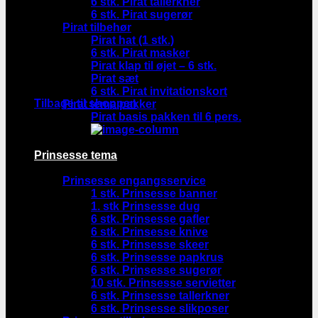
6 stk. Pirat tallerkner
6 stk. Pirat sugerør
Pirat tilbehør
Pirat hat (1 stk.)
6 stk. Pirat masker
Pirat klap til øjet – 6 stk.
Pirat sæt
Ingen varer i kurven.
6 stk. Pirat invitationskort
Tilbage til shoppen
Pirat tema pakker
Pirat basis pakken til 6 pers.
Prinsesse tema
Prinsesse engangsservice
1 stk. Prinsesse banner
1. stk Prinsesse dug
6 stk. Prinsesse gafler
6 stk. Prinsesse knive
6 stk. Prinsesse skeer
6 stk. Prinsesse papkrus
6 stk. Prinsesse sugerør
10 stk. Prinsesse servietter
6 stk. Prinsesse tallerkner
6 stk. Prinsesse slikposer