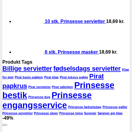
10 stk. Prinsesse servietter
18,69
kr.
6 stk. Prinsesse masker
18,69
kr.
Produkt Tags
Billige servietter
fødselsdags servietter
Klap
Pirat
for øjet
Pirat basis pakken
Pirat klap
Pirat luksus pakke
Prinsesse
papkrus
Pirat servietter
Pirat tallerken
bestik
Prinsesse
Prinsesse dug
engangsservice
Prinsesse fødselsdag
Prinsesse gafler
Prinsesse servietter
Prinsesse skeer
Prinsesse tema
Sugerør
Sørøver øje klap
-49%