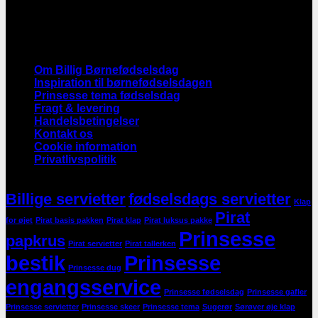
Følg med og få nyheder og tilbud
INFORMATION
Om Billig Børnefødselsdag
Inspiration til børnefødselsdagen
Prinsesse tema fødselsdag
Fragt & levering
Handelsbetingelser
Kontakt os
Cookie information
Privatlivspolitik
Produktnøgleord
Billige servietter
fødselsdags servietter
Klap
Pirat
for øjet
Pirat basis pakken
Pirat klap
Pirat luksus pakke
Prinsesse
papkrus
Pirat servietter
Pirat tallerken
bestik
Prinsesse
Prinsesse dug
engangsservice
Prinsesse fødselsdag
Prinsesse gafler
Prinsesse servietter
Prinsesse skeer
Prinsesse tema
Sugerør
Sørøver øje klap