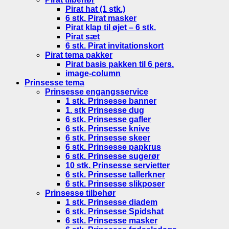
Pirat hat (1 stk.)
6 stk. Pirat masker
Pirat klap til øjet – 6 stk.
Pirat sæt
6 stk. Pirat invitationskort
Pirat tema pakker
Pirat basis pakken til 6 pers.
image-column
Prinsesse tema
Prinsesse engangsservice
1 stk. Prinsesse banner
1. stk Prinsesse dug
6 stk. Prinsesse gafler
6 stk. Prinsesse knive
6 stk. Prinsesse skeer
6 stk. Prinsesse papkrus
6 stk. Prinsesse sugerør
10 stk. Prinsesse servietter
6 stk. Prinsesse tallerkner
6 stk. Prinsesse slikposer
Prinsesse tilbehør
1 stk. Prinsesse diadem
6 stk. Prinsesse Spidshat
6 stk. Prinsesse masker