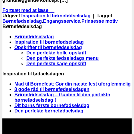
grundlæggende koncept […]
Fortsæt med at læse
→
Udgivet
Inspiration til børnefødselsdag
|
Tagget
Børnefødselsdag
,
Engangsservice
,
Prinsesse motiv
Børnefødselsdag
Børnefødselsdag
Inspiration til børnefødselsdag
Opskrifter til børnefødselsdag
Den perfekte bolle opskrift
Den perfekte fødselsdags menu
Den perfekte kage opskrift
Inspiration til fødselsdagen
Mad til Børnefest: Gør din næste fest uforglemmelig
8 gode råd til børnefødselsdagen
Børnefødselsdag – Guiden til den perfekte
børnefødselsdag !
Dit barns første børnefødselsdag
Den perfekte børnefødselsdag
Gratis Fragt:
Fri fragt for alle ordre over 355,-
Levering 1-3 hverdage