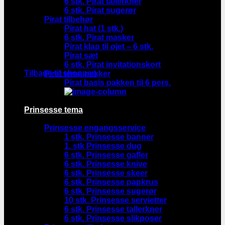
6 stk. Pirat tallerkner
6 stk. Pirat sugerør
Pirat tilbehør
Pirat hat (1 stk.)
6 stk. Pirat masker
Pirat klap til øjet – 6 stk.
Pirat sæt
Ingen varer i kurven.
6 stk. Pirat invitationskort
Tilbage til shoppen
Pirat tema pakker
Pirat basis pakken til 6 pers.
Prinsesse tema
Prinsesse engangsservice
1 stk. Prinsesse banner
1. stk Prinsesse dug
6 stk. Prinsesse gafler
6 stk. Prinsesse knive
6 stk. Prinsesse skeer
6 stk. Prinsesse papkrus
6 stk. Prinsesse sugerør
10 stk. Prinsesse servietter
6 stk. Prinsesse tallerkner
6 stk. Prinsesse slikposer