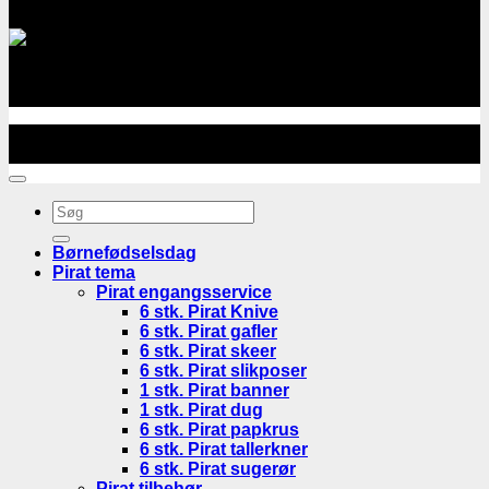
Godkendt og sikker betaling:
Godkendt og sikker betaling med Visa Dankort,
MasterCard, MobilePay og Paypal via Quickpay
Copyright
2026 ©
Billig Børnefødselsdag
. Webdesign af
Mediestorm ApS
Søg
efter:
Børnefødselsdag
Pirat tema
Pirat engangsservice
6 stk. Pirat Knive
6 stk. Pirat gafler
6 stk. Pirat skeer
6 stk. Pirat slikposer
1 stk. Pirat banner
1 stk. Pirat dug
6 stk. Pirat papkrus
6 stk. Pirat tallerkner
6 stk. Pirat sugerør
Pirat tilbehør