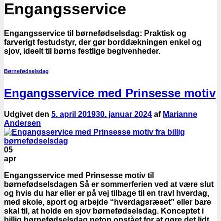
Engangsservice
Engangsservice til børnefødselsdag: Praktisk og
farverigt festudstyr, der gør borddækningen enkel og
sjov, ideelt til børns festlige begivenheder.
Børnefødselsdag
Engangsservice med Prinsesse motiv
Udgivet den
5. april 2019
30. januar 2024
af
Marianne
Andersen
05
apr
Engangsservice med Prinsesse motiv til
børnefødselsdagen Så er sommerferien ved at være slut
og hvis du har eller er på vej tilbage til en travl hverdag,
med skole, sport og arbejde “hverdagsræset” eller bare
skal til, at holde en sjov børnefødselsdag. Konceptet i
billig børnefødselsdag netop opstået for at gøre det lidt